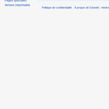
Pages spéciales
Version imprimable
Politique de confidentialité
À propos de Géowiki : minérau