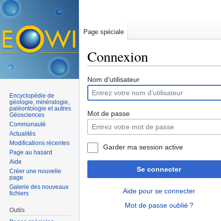
Page spéciale
Connexion
Aller à :
navigation
,
rechercher
Nom d’utilisateur
Encyclopédie de
géologie, minéralogie,
paléontologie et autres
Mot de passe
Géosciences
Communauté
Actualités
Modifications récentes
Garder ma session active
Page au hasard
Aide
Se connecter
Créer une nouvelle
page
Galerie des nouveaux
Aide pour se connecter
fichiers
Mot de passe oublié ?
Outils