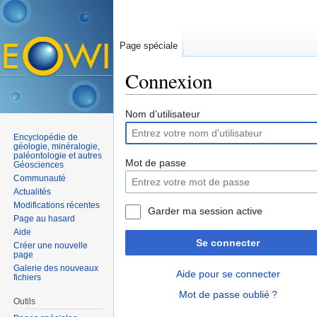
Page spéciale
Connexion
Aller à :
navigation
,
rechercher
Nom d’utilisateur
Encyclopédie de
géologie, minéralogie,
paléontologie et autres
Mot de passe
Géosciences
Communauté
Actualités
Modifications récentes
Garder ma session active
Page au hasard
Aide
Se connecter
Créer une nouvelle
page
Galerie des nouveaux
Aide pour se connecter
fichiers
Mot de passe oublié ?
Outils