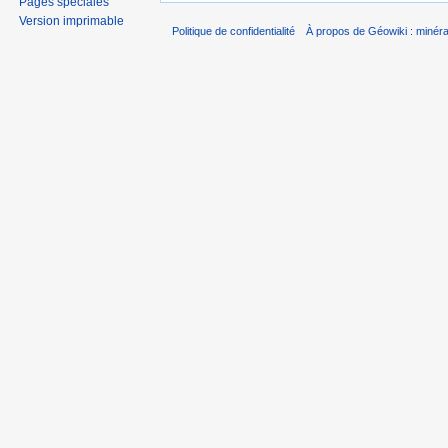
Pages spéciales
Version imprimable
Politique de confidentialité
À propos de Géowiki : minérau