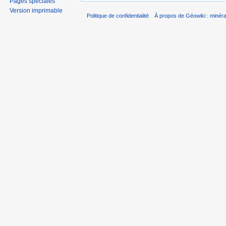
Pages spéciales
Version imprimable
Politique de confidentialité
À propos de Géowiki : minérau