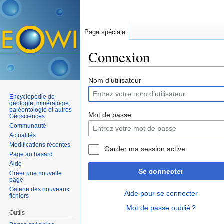
Page spéciale
Connexion
Aller à :
navigation
,
rechercher
Nom d’utilisateur
Encyclopédie de
géologie, minéralogie,
paléontologie et autres
Mot de passe
Géosciences
Communauté
Actualités
Modifications récentes
Garder ma session active
Page au hasard
Aide
Se connecter
Créer une nouvelle
page
Galerie des nouveaux
Aide pour se connecter
fichiers
Mot de passe oublié ?
Outils