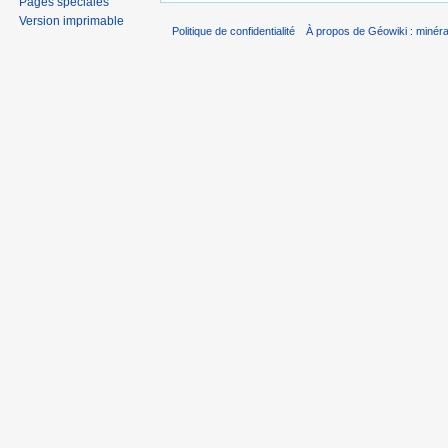
Pages spéciales
Version imprimable
Politique de confidentialité
À propos de Géowiki : minérau