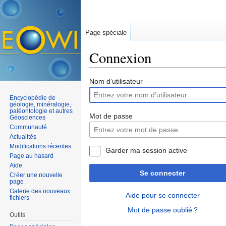
Page spéciale
Connexion
Aller à :
navigation
,
rechercher
Nom d’utilisateur
Encyclopédie de
géologie, minéralogie,
paléontologie et autres
Mot de passe
Géosciences
Communauté
Actualités
Modifications récentes
Garder ma session active
Page au hasard
Aide
Se connecter
Créer une nouvelle
page
Galerie des nouveaux
Aide pour se connecter
fichiers
Mot de passe oublié ?
Outils