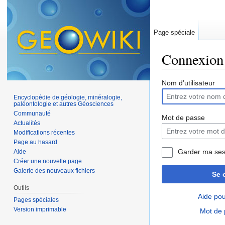
Page spéciale
Connexion
Aller à :
navigation
,
Nom d’utilisateur
Encyclopédie de géologie, minéralogie,
paléontologie et autres Géosciences
Communauté
Mot de passe
Actualités
Modifications récentes
Page au hasard
Garder ma ses
Aide
Créer une nouvelle page
Galerie des nouveaux fichiers
Se 
Outils
Aide pou
Pages spéciales
Version imprimable
Mot de 