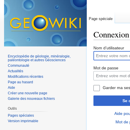
Page spéciale
Connexion
Aller à :
navigation
,
Nom d’utilisateur
Encyclopédie de géologie, minéralogie,
paléontologie et autres Géosciences
Communauté
Mot de passe
Actualités
Modifications récentes
Page au hasard
Garder ma ses
Aide
Créer une nouvelle page
Galerie des nouveaux fichiers
Se 
Outils
Aide pou
Pages spéciales
Version imprimable
Mot de 