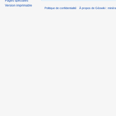
Pages spéciales
Version imprimable
Politique de confidentialité
À propos de Géowiki : minérau