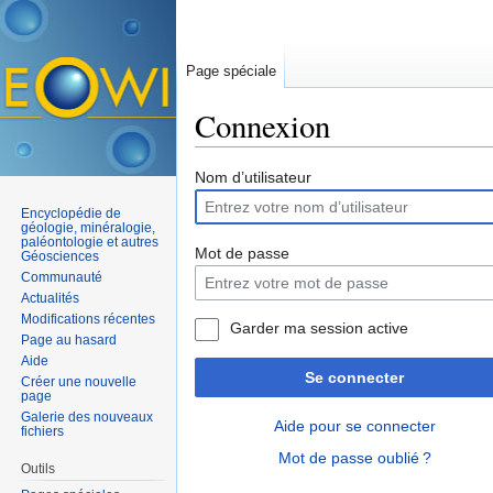
Page spéciale
Connexion
Aller à :
navigation
,
rechercher
Nom d’utilisateur
Encyclopédie de
géologie, minéralogie,
paléontologie et autres
Mot de passe
Géosciences
Communauté
Actualités
Modifications récentes
Garder ma session active
Page au hasard
Aide
Se connecter
Créer une nouvelle
page
Galerie des nouveaux
Aide pour se connecter
fichiers
Mot de passe oublié ?
Outils