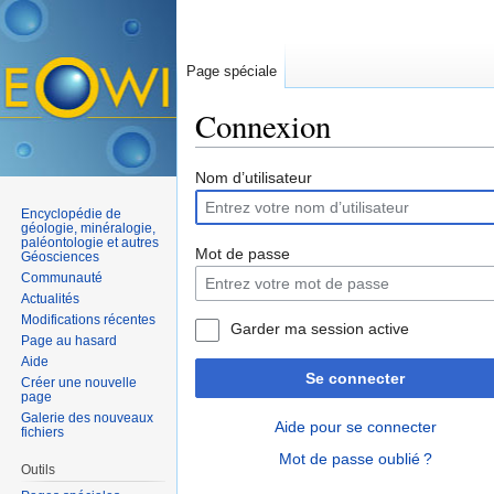
Page spéciale
Connexion
Aller à :
navigation
,
rechercher
Nom d’utilisateur
Encyclopédie de
géologie, minéralogie,
paléontologie et autres
Mot de passe
Géosciences
Communauté
Actualités
Modifications récentes
Garder ma session active
Page au hasard
Aide
Se connecter
Créer une nouvelle
page
Galerie des nouveaux
Aide pour se connecter
fichiers
Mot de passe oublié ?
Outils