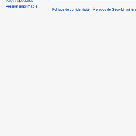
Pages spéciales
Version imprimable
Politique de confidentialité
À propos de Géowiki : minérau