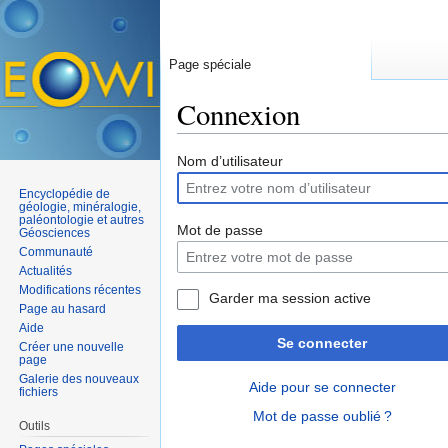
Page spéciale
Connexion
Aller à :
navigation
,
rechercher
Nom d’utilisateur
Encyclopédie de
géologie, minéralogie,
paléontologie et autres
Mot de passe
Géosciences
Communauté
Actualités
Modifications récentes
Garder ma session active
Page au hasard
Aide
Se connecter
Créer une nouvelle
page
Galerie des nouveaux
Aide pour se connecter
fichiers
Mot de passe oublié ?
Outils