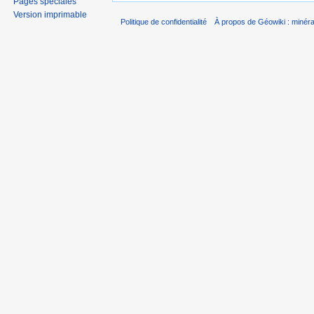
Pages spéciales
Version imprimable
Politique de confidentialité
À propos de Géowiki : minérau