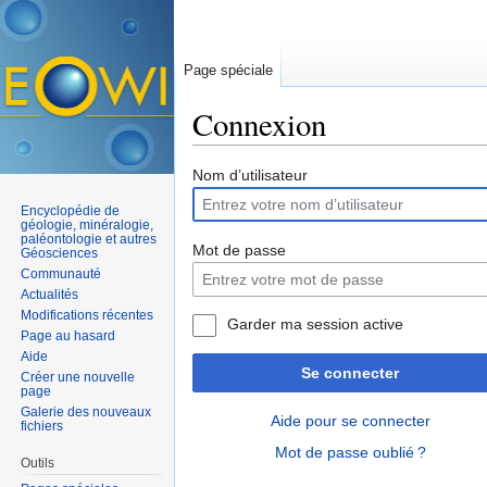
Page spéciale
Connexion
Aller à :
navigation
,
rechercher
Nom d’utilisateur
Encyclopédie de
géologie, minéralogie,
paléontologie et autres
Mot de passe
Géosciences
Communauté
Actualités
Modifications récentes
Garder ma session active
Page au hasard
Aide
Se connecter
Créer une nouvelle
page
Galerie des nouveaux
Aide pour se connecter
fichiers
Mot de passe oublié ?
Outils