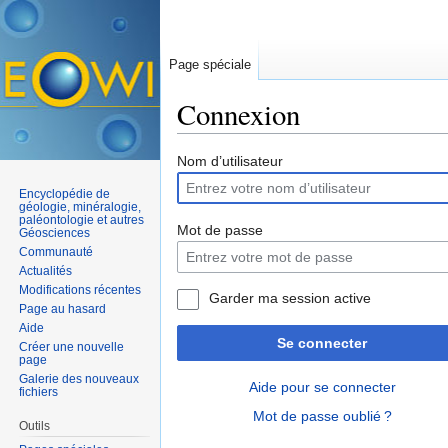
Page spéciale
Connexion
Aller à :
navigation
,
rechercher
Nom d’utilisateur
Encyclopédie de
géologie, minéralogie,
paléontologie et autres
Mot de passe
Géosciences
Communauté
Actualités
Modifications récentes
Garder ma session active
Page au hasard
Aide
Se connecter
Créer une nouvelle
page
Galerie des nouveaux
Aide pour se connecter
fichiers
Mot de passe oublié ?
Outils