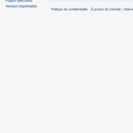
Pages spéciales
Version imprimable
Politique de confidentialité
À propos de Géowiki : minérau