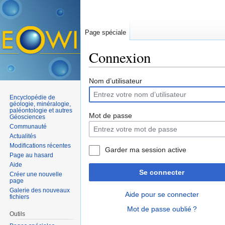
Page spéciale
Connexion
Aller à :
navigation
,
rechercher
Nom d’utilisateur
Encyclopédie de
géologie, minéralogie,
paléontologie et autres
Mot de passe
Géosciences
Communauté
Actualités
Modifications récentes
Garder ma session active
Page au hasard
Aide
Se connecter
Créer une nouvelle
page
Galerie des nouveaux
Aide pour se connecter
fichiers
Mot de passe oublié ?
Outils