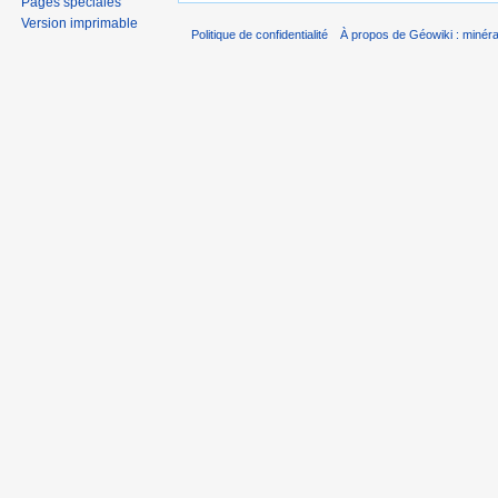
Pages spéciales
Version imprimable
Politique de confidentialité
À propos de Géowiki : minérau