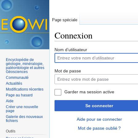
Page spéciale
Connexion
Aller à :
navigation
,
rechercher
Nom d’utilisateur
Encyclopédie de
géologie, minéralogie,
paléontologie et autres
Mot de passe
Géosciences
Communauté
Actualités
Modifications récentes
Garder ma session active
Page au hasard
Aide
Se connecter
Créer une nouvelle
page
Galerie des nouveaux
Aide pour se connecter
fichiers
Mot de passe oublié ?
Outils