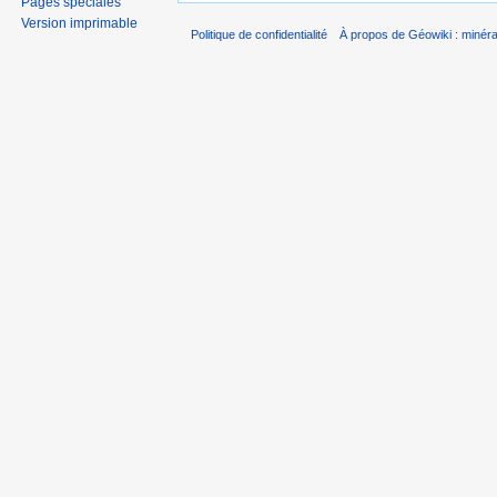
Pages spéciales
Version imprimable
Politique de confidentialité
À propos de Géowiki : minérau