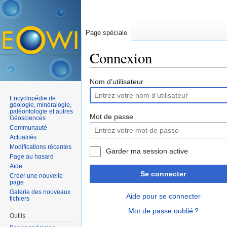
Page spéciale
Connexion
Aller à :
navigation
,
rechercher
Nom d’utilisateur
Encyclopédie de
géologie, minéralogie,
paléontologie et autres
Mot de passe
Géosciences
Communauté
Actualités
Modifications récentes
Garder ma session active
Page au hasard
Aide
Se connecter
Créer une nouvelle
page
Galerie des nouveaux
Aide pour se connecter
fichiers
Mot de passe oublié ?
Outils