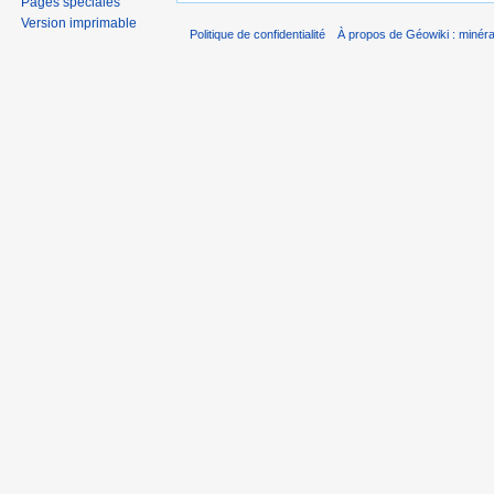
Pages spéciales
Version imprimable
Politique de confidentialité
À propos de Géowiki : minérau