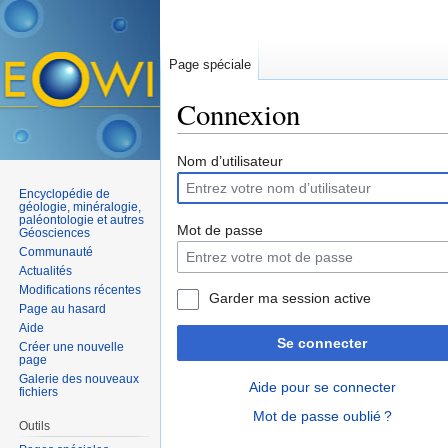
Page spéciale
Connexion
Aller à :
navigation
,
rechercher
Nom d’utilisateur
Encyclopédie de
géologie, minéralogie,
paléontologie et autres
Mot de passe
Géosciences
Communauté
Actualités
Modifications récentes
Garder ma session active
Page au hasard
Aide
Se connecter
Créer une nouvelle
page
Galerie des nouveaux
Aide pour se connecter
fichiers
Mot de passe oublié ?
Outils