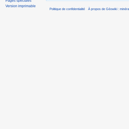
Pages spéciales
Version imprimable
Politique de confidentialité
À propos de Géowiki : minérau