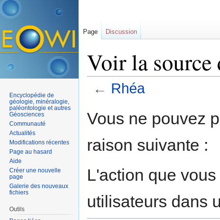
Page
Discussion
Voir la source
←
Rhéa
Encyclopédie de
Aller à :
navigation
,
rechercher
géologie, minéralogie,
paléontologie et autres
Vous ne pouvez pa
Géosciences
Communauté
Actualités
raison suivante :
Modifications récentes
Page au hasard
Aide
L'action que vous
Créer une nouvelle
page
Galerie des nouveaux
fichiers
utilisateurs dans
Outils