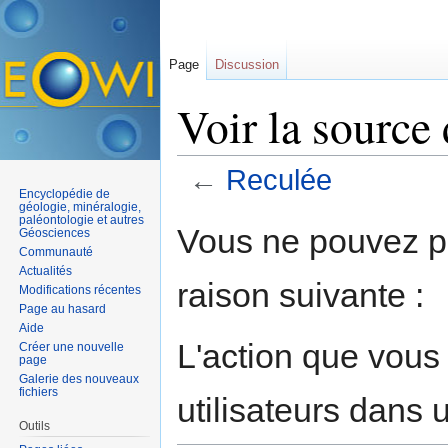
Page
Discussion
Voir la source
←
Reculée
Encyclopédie de
Aller à :
navigation
,
rechercher
géologie, minéralogie,
paléontologie et autres
Vous ne pouvez pa
Géosciences
Communauté
Actualités
raison suivante :
Modifications récentes
Page au hasard
Aide
L'action que vous
Créer une nouvelle
page
Galerie des nouveaux
fichiers
utilisateurs dans
Outils