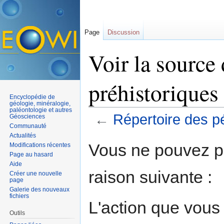
Page
Discussion
Voir la source
préhistoriques
Encyclopédie de
géologie, minéralogie,
paléontologie et autres
←
Répertoire des p
Géosciences
Communauté
Aller à :
navigation
,
rechercher
Actualités
Vous ne pouvez pa
Modifications récentes
Page au hasard
Aide
raison suivante :
Créer une nouvelle
page
Galerie des nouveaux
fichiers
L'action que vous
Outils