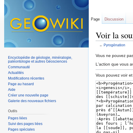
Page
Discussion
Voir la so
←
Pyrogénation
Aller à :
navigation
,
Vous ne pouvez pas 
Encyclopédie de géologie, minéralogie,
paléontologie et autres Géosciences
L'action que vous a
Communauté
Actualités
Vous pouvez voir et
Modifications récentes
Page au hasard
Aide
Créer une nouvelle page
Galerie des nouveaux fichiers
Outils
Pages liées
Suivi des pages liées
Pages spéciales