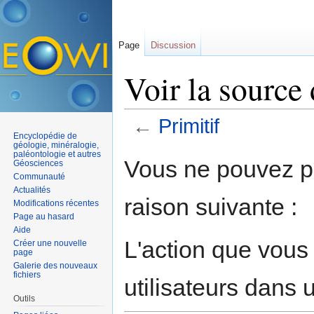
Page
Discussion
Voir la source 
←
Primitif
Encyclopédie de
Aller à :
navigation
,
rechercher
géologie, minéralogie,
paléontologie et autres
Vous ne pouvez pa
Géosciences
Communauté
Actualités
raison suivante :
Modifications récentes
Page au hasard
Aide
L'action que vous
Créer une nouvelle
page
Galerie des nouveaux
fichiers
utilisateurs dans
Outils