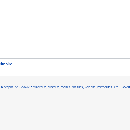
rimaire
.
À propos de Géowiki : minéraux, cristaux, roches, fossiles, volcans, météorites, etc.
Aver