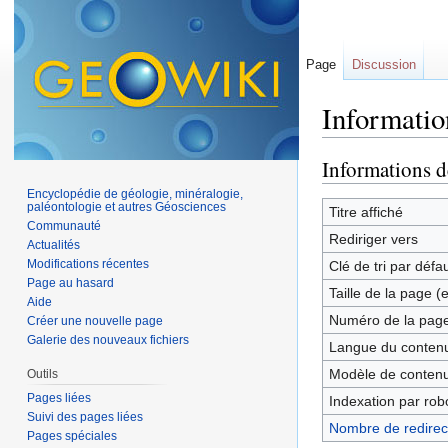
Page
Discussion
Informatio
Aller à :
navigation
,
Informations d
Encyclopédie de géologie, minéralogie,
paléontologie et autres Géosciences
Titre affiché
Communauté
Rediriger vers
Actualités
Modifications récentes
Clé de tri par défa
Page au hasard
Taille de la page (
Aide
Numéro de la pag
Créer une nouvelle page
Galerie des nouveaux fichiers
Langue du contenu
Modèle de contenu
Outils
Pages liées
Indexation par rob
Suivi des pages liées
Nombre de redirect
Pages spéciales