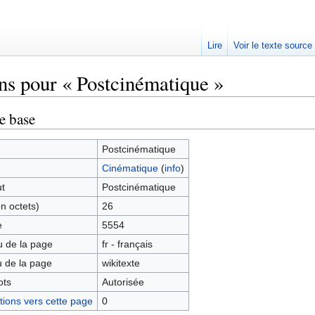
Lire
Voir le texte source
ns pour « Postcinématique »
rechercher
e base
Postcinématique
Cinématique
(
info
)
ut
Postcinématique
en octets)
26
e
5554
 de la page
fr - français
 de la page
wikitexte
ots
Autorisée
ions vers cette page
0