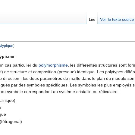
Lire
Voir le texte source
ytypique
)
rechercher
typisme
:
un cas particulier du
polymorphisme
, les différentes structures sont f
t) de structure et composition (presque) identique. Les polytypes différ
e direction : les deux paramètres de maille dans le plan du module sont
ingués par des symboles spécifiques. Les symboles les plus employés 
 au symbole correspondant au système cristallin ou réticulaire :
clinique)
e
que
(tétragonal)