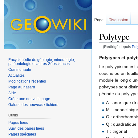
Page
Discussion
Polytype
(Redirigé depuis
Pol
Aller à :
navigation
,
Polytypes et poly
Encyclopédie de géologie, minéralogie,
paléontologie et autres Géosciences
Le polytypisme est 
Communauté
couche ou un feuille
Actualités
module le long d'un
Modifications récentes
polytypes sont dist
Page au hasard
Aide
période du polytype
Créer une nouvelle page
A : anortique (tri
Galerie des nouveaux fichiers
M : monocliniqu
Outils
O : orthorhombi
Pages liées
Q : quadratique 
Suivi des pages liées
T : trigonal
Pages spéciales