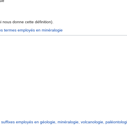
que
 nous donne cette définition).
es termes employés en minéralogie
t suffixes employés en géologie, minéralogie, volcanologie, paléontologie