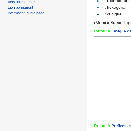
R : rhomboédri
Version imprimable
H : hexagonal
Lien permanent
Information sur la page
C : cubique
(Merci à Samaël, qui
Retour à
Lexique d
Retour à
Préfixes e