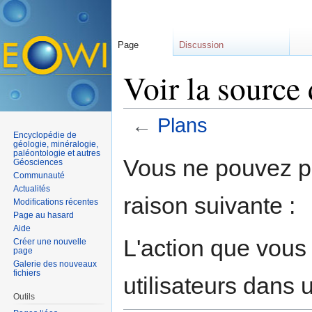
Page
Discussion
Voir la source
←
Plans
Encyclopédie de
Aller à :
navigation
,
rechercher
géologie, minéralogie,
paléontologie et autres
Vous ne pouvez pa
Géosciences
Communauté
Actualités
raison suivante :
Modifications récentes
Page au hasard
Aide
L'action que vous
Créer une nouvelle
page
Galerie des nouveaux
fichiers
utilisateurs dans
Outils