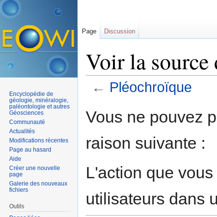
Page
Discussion
Voir la source
←
Pléochroïque
Encyclopédie de
Aller à :
navigation
,
rechercher
géologie, minéralogie,
paléontologie et autres
Vous ne pouvez pa
Géosciences
Communauté
Actualités
raison suivante :
Modifications récentes
Page au hasard
Aide
L'action que vous
Créer une nouvelle
page
Galerie des nouveaux
fichiers
utilisateurs dans
Outils