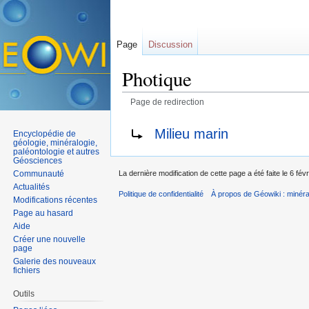
Page
Discussion
Photique
Page de redirection
Aller à :
navigation
,
rechercher
Rediriger vers :
Milieu marin
Encyclopédie de
géologie, minéralogie,
paléontologie et autres
Géosciences
Communauté
La dernière modification de cette page a été faite le 6 fév
Actualités
Politique de confidentialité
À propos de Géowiki : minérau
Modifications récentes
Page au hasard
Aide
Créer une nouvelle
page
Galerie des nouveaux
fichiers
Outils