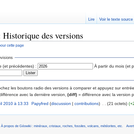
Lire
Voir le texte source
: Historique des versions
pour cette page
rechercher
visions
e (et précédentes) :
À partir du mois (et 
 cochez les boutons radio des versions à comparer et appuyez sur entrée
différence avec la dernière version,
(diff)
= différence avec la version 
ril 2010 à 13:33
‎
Papyfred
(
discussion
|
contributions
)
‎
. .
(21 octets)
(+
À propos de Géowiki : minéraux, cristaux, roches, fossiles, volcans, météorites, etc.
Aver