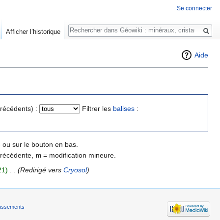
Se connecter
Rechercher
Afficher l’historique
Aide
précédents) :
Filtrer les
balises
:
 ou sur le bouton en bas.
précédente,
m
= modification mineure.
21)
‎
. .
(Redirigé vers
Cryosol
)
tissements