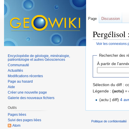
Page
Discussion
Pergélisol 
Voir les connexions 
Aller à :
navigation
,
Rechercher des ré
Encyclopédie de géologie, minéralogie,
paléontologie et autres Géosciences
À partir de l'anné
Communauté
Actualités
Modifications récentes
Page au hasard
Sélection du diff :
Aide
Légende :
(actu)
= 
Créer une nouvelle page
Galerie des nouveaux fichiers
(actu | diff)
4 av
Outils
Pages liées
Suivi des pages liées
Politique de confidentialité
Atom