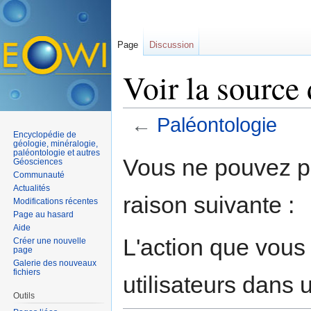
Page
Discussion
Voir la source
←
Paléontologie
Encyclopédie de
Aller à :
navigation
,
rechercher
géologie, minéralogie,
paléontologie et autres
Vous ne pouvez pa
Géosciences
Communauté
Actualités
raison suivante :
Modifications récentes
Page au hasard
Aide
L'action que vous
Créer une nouvelle
page
Galerie des nouveaux
fichiers
utilisateurs dans
Outils