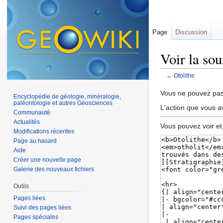
Page
Discussion
Voir la sou
←
Otolithe
Aller à :
navigation
,
Vous ne pouvez pas 
Encyclopédie de géologie, minéralogie,
paléontologie et autres Géosciences
L'action que vous a
Communauté
Actualités
Vous pouvez voir et
Modifications récentes
Page au hasard
Aide
Créer une nouvelle page
Galerie des nouveaux fichiers
Outils
Pages liées
Suivi des pages liées
Pages spéciales