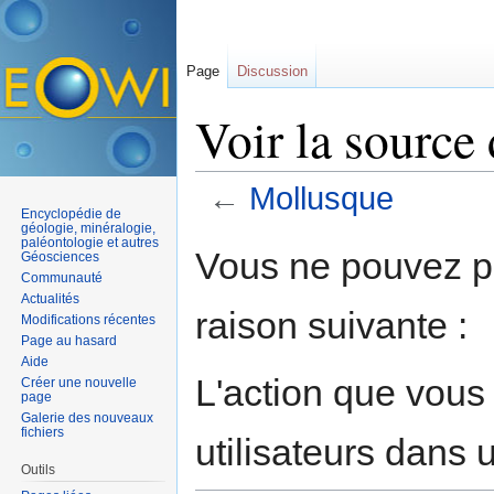
Page
Discussion
Voir la source
←
Mollusque
Encyclopédie de
Aller à :
navigation
,
rechercher
géologie, minéralogie,
paléontologie et autres
Vous ne pouvez pa
Géosciences
Communauté
Actualités
raison suivante :
Modifications récentes
Page au hasard
Aide
L'action que vous
Créer une nouvelle
page
Galerie des nouveaux
fichiers
utilisateurs dans
Outils