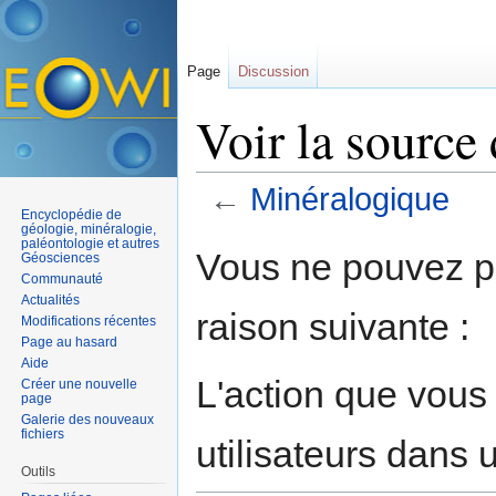
Page
Discussion
Voir la source
←
Minéralogique
Encyclopédie de
Aller à :
navigation
,
rechercher
géologie, minéralogie,
paléontologie et autres
Vous ne pouvez pa
Géosciences
Communauté
Actualités
raison suivante :
Modifications récentes
Page au hasard
Aide
L'action que vous
Créer une nouvelle
page
Galerie des nouveaux
fichiers
utilisateurs dans
Outils