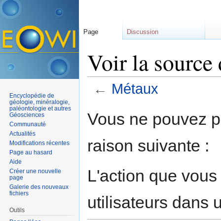
Page
Discussion
Voir la source
←
Métaux
Encyclopédie de
Aller à :
navigation
,
rechercher
géologie, minéralogie,
paléontologie et autres
Vous ne pouvez pa
Géosciences
Communauté
Actualités
raison suivante :
Modifications récentes
Page au hasard
Aide
L'action que vous
Créer une nouvelle
page
Galerie des nouveaux
fichiers
utilisateurs dans
Outils