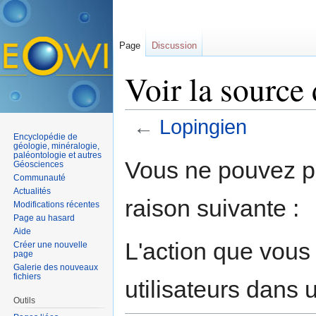
Page
Discussion
Voir la source
←
Lopingien
Encyclopédie de
Aller à :
navigation
,
rechercher
géologie, minéralogie,
paléontologie et autres
Vous ne pouvez pa
Géosciences
Communauté
Actualités
raison suivante :
Modifications récentes
Page au hasard
Aide
L'action que vous
Créer une nouvelle
page
Galerie des nouveaux
fichiers
utilisateurs dans
Outils