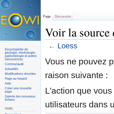
Page
Discussion
Voir la source
←
Loess
Encyclopédie de
Aller à :
navigation
,
rechercher
géologie, minéralogie,
paléontologie et autres
Vous ne pouvez pa
Géosciences
Communauté
Actualités
raison suivante :
Modifications récentes
Page au hasard
Aide
L'action que vous
Créer une nouvelle
page
Galerie des nouveaux
fichiers
utilisateurs dans
Outils