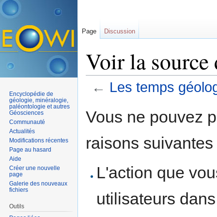
Page
Discussion
Voir la source
←
Les temps géolo
Encyclopédie de
Aller à :
navigation
,
rechercher
géologie, minéralogie,
paléontologie et autres
Vous ne pouvez pa
Géosciences
Communauté
Actualités
raisons suivantes 
Modifications récentes
Page au hasard
Aide
L'action que vo
Créer une nouvelle
page
Galerie des nouveaux
fichiers
utilisateurs dan
Outils