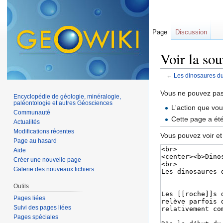
Page
Discussion
Voir la so
←
Les dinosaures du
Aller à :
navigation
,
Vous ne pouvez pas 
Encyclopédie de géologie, minéralogie,
paléontologie et autres Géosciences
L'action que vo
Communauté
Cette page a ét
Actualités
Modifications récentes
Vous pouvez voir et
Page au hasard
Aide
Créer une nouvelle page
Galerie des nouveaux fichiers
Outils
Pages liées
Suivi des pages liées
Pages spéciales