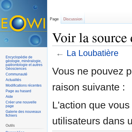
Page
Discussion
Voir la source
←
La Loubatière
Encyclopédie de
Aller à :
navigation
,
rechercher
géologie, minéralogie,
paléontologie et autres
Vous ne pouvez pa
Géosciences
Communauté
Actualités
raison suivante :
Modifications récentes
Page au hasard
Aide
L'action que vous
Créer une nouvelle
page
Galerie des nouveaux
fichiers
utilisateurs dans
Outils