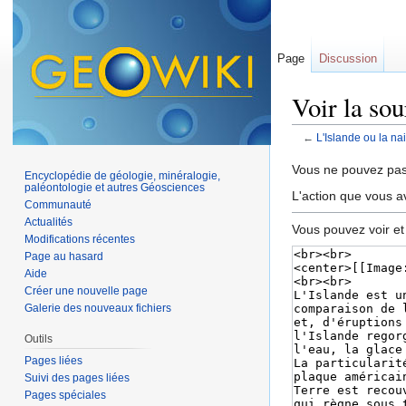
Page
Discussion
Voir la so
←
L'Islande ou la n
Aller à :
navigation
,
Vous ne pouvez pas 
Encyclopédie de géologie, minéralogie,
paléontologie et autres Géosciences
L'action que vous a
Communauté
Actualités
Vous pouvez voir et
Modifications récentes
Page au hasard
Aide
Créer une nouvelle page
Galerie des nouveaux fichiers
Outils
Pages liées
Suivi des pages liées
Pages spéciales