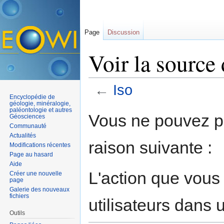
Page
Discussion
Voir la source 
←
Iso
Encyclopédie de
Aller à :
navigation
,
rechercher
géologie, minéralogie,
paléontologie et autres
Vous ne pouvez pa
Géosciences
Communauté
Actualités
raison suivante :
Modifications récentes
Page au hasard
Aide
L'action que vous
Créer une nouvelle
page
Galerie des nouveaux
fichiers
utilisateurs dans
Outils