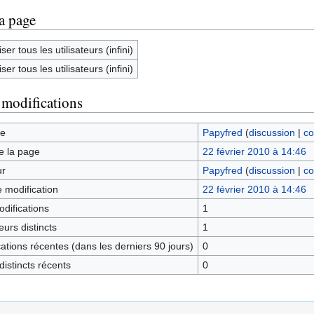
la page
ser tous les utilisateurs (infini)
ser tous les utilisateurs (infini)
 modifications
ge
Papyfred
(
discussion
|
co
e la page
22 février 2010 à 14:46
ur
Papyfred
(
discussion
|
co
e modification
22 février 2010 à 14:46
difications
1
urs distincts
1
tions récentes (dans les derniers 90 jours)
0
istincts récents
0