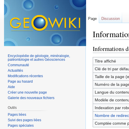
Page
Discussion
Informatio
Aller à :
navigation
,
Informations d
Encyclopédie de géologie, minéralogie,
paléontologie et autres Géosciences
Titre affiché
Communauté
Clé de tri par défa
Actualités
Modifications récentes
Taille de la page (
Page au hasard
Numéro de la pag
Aide
Langue du contenu
Créer une nouvelle page
Galerie des nouveaux fichiers
Modèle de contenu
Indexation par rob
Outils
Pages liées
Nombre de redirect
Suivi des pages liées
Comptée comme p
Pages spéciales