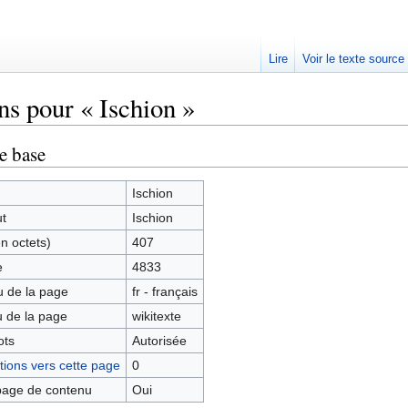
Lire
Voir le texte source
ns pour « Ischion »
rechercher
e base
Ischion
ut
Ischion
en octets)
407
e
4833
 de la page
fr - français
 de la page
wikitexte
ots
Autorisée
ions vers cette page
0
age de contenu
Oui