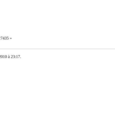
=27435
»
 2010 à 23:17.