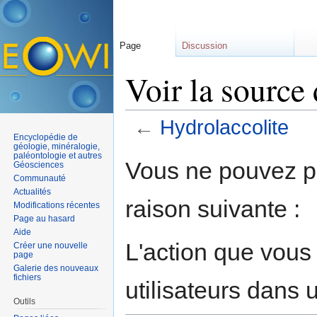
Page
Discussion
Voir la source
←
Hydrolaccolite
Encyclopédie de
Aller à :
navigation
,
rechercher
géologie, minéralogie,
paléontologie et autres
Vous ne pouvez pa
Géosciences
Communauté
Actualités
raison suivante :
Modifications récentes
Page au hasard
Aide
L'action que vous
Créer une nouvelle
page
Galerie des nouveaux
fichiers
utilisateurs dans
Outils