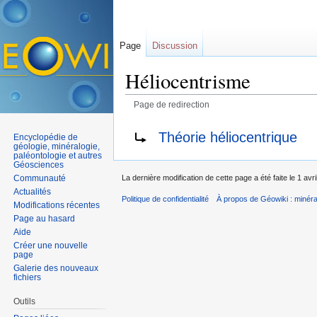
Page
Discussion
Héliocentrisme
Page de redirection
Aller à :
navigation
,
rechercher
Rediriger vers :
Théorie héliocentrique
Encyclopédie de
géologie, minéralogie,
paléontologie et autres
Géosciences
Communauté
La dernière modification de cette page a été faite le 1 avr
Actualités
Politique de confidentialité
À propos de Géowiki : minérau
Modifications récentes
Page au hasard
Aide
Créer une nouvelle
page
Galerie des nouveaux
fichiers
Outils