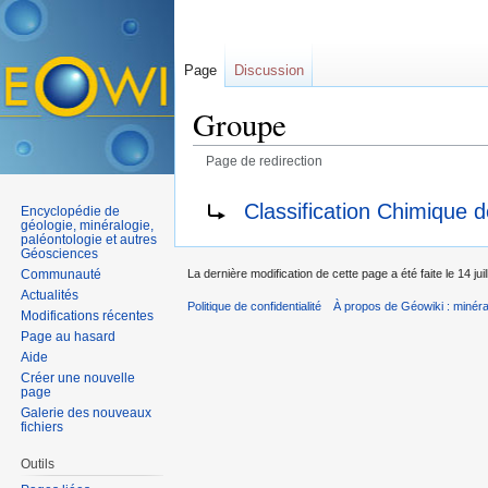
Page
Discussion
Groupe
Page de redirection
Aller à :
navigation
,
rechercher
Rediriger vers :
Classification Chimique 
Encyclopédie de
géologie, minéralogie,
paléontologie et autres
Géosciences
Communauté
La dernière modification de cette page a été faite le 14 jui
Actualités
Politique de confidentialité
À propos de Géowiki : minérau
Modifications récentes
Page au hasard
Aide
Créer une nouvelle
page
Galerie des nouveaux
fichiers
Outils