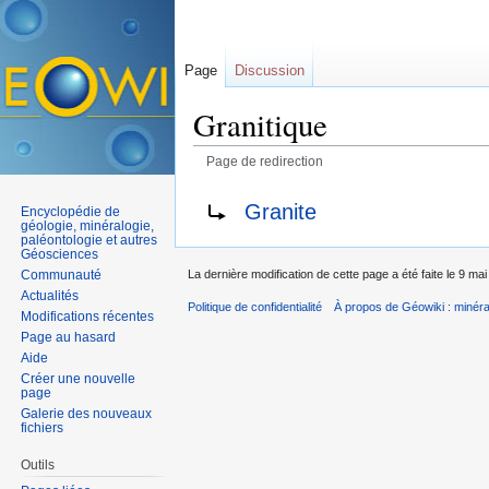
Page
Discussion
Granitique
Page de redirection
Aller à :
navigation
,
rechercher
Rediriger vers :
Granite
Encyclopédie de
géologie, minéralogie,
paléontologie et autres
Géosciences
Communauté
La dernière modification de cette page a été faite le 9 ma
Actualités
Politique de confidentialité
À propos de Géowiki : minérau
Modifications récentes
Page au hasard
Aide
Créer une nouvelle
page
Galerie des nouveaux
fichiers
Outils