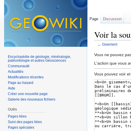
Page
Discussion
Voir la so
←
Gisement
Aller à :
navigation
,
Vous ne pouvez pas 
Encyclopédie de géologie, minéralogie,
paléontologie et autres Géosciences
L'action que vous a
Communauté
Actualités
Vous pouvez voir et
Modifications récentes
Page au hasard
Aide
Créer une nouvelle page
Galerie des nouveaux fichiers
Outils
Pages liées
Suivi des pages liées
Pages spéciales