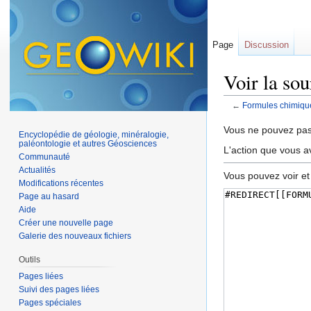
Page
Discussion
Voir la so
←
Formules chimiqu
Aller à :
navigation
,
Vous ne pouvez pas 
Encyclopédie de géologie, minéralogie,
paléontologie et autres Géosciences
L'action que vous a
Communauté
Actualités
Vous pouvez voir et
Modifications récentes
Page au hasard
Aide
Créer une nouvelle page
Galerie des nouveaux fichiers
Outils
Pages liées
Suivi des pages liées
Pages spéciales