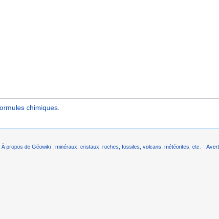
ormules chimiques
.
À propos de Géowiki : minéraux, cristaux, roches, fossiles, volcans, météorites, etc.
Aver