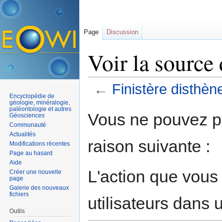
Page
Discussion
Voir la source 
←
Finistère disthèn
Encyclopédie de
Aller à :
navigation
,
rechercher
géologie, minéralogie,
paléontologie et autres
Vous ne pouvez pa
Géosciences
Communauté
Actualités
raison suivante :
Modifications récentes
Page au hasard
Aide
L'action que vous
Créer une nouvelle
page
Galerie des nouveaux
fichiers
utilisateurs dans
Outils