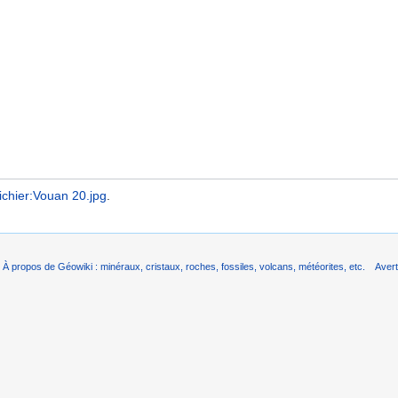
ichier:Vouan 20.jpg
.
À propos de Géowiki : minéraux, cristaux, roches, fossiles, volcans, météorites, etc.
Aver