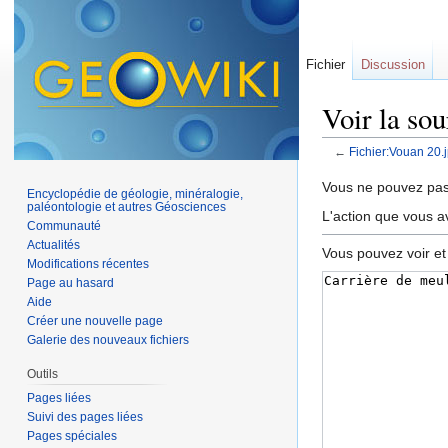
Fichier
Discussion
Voir la so
←
Fichier:Vouan 20.
Aller à :
navigation
,
Vous ne pouvez pas 
Encyclopédie de géologie, minéralogie,
paléontologie et autres Géosciences
L'action que vous a
Communauté
Actualités
Vous pouvez voir et
Modifications récentes
Page au hasard
Aide
Créer une nouvelle page
Galerie des nouveaux fichiers
Outils
Pages liées
Suivi des pages liées
Pages spéciales