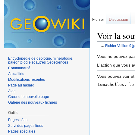
Fichier
Discussion
Voir la sou
←
Fichier:Veillon 9.j
Aller à :
navigation
,
Vous ne pouvez pas 
Encyclopédie de géologie, minéralogie,
paléontologie et autres Géosciences
L'action que vous a
Communauté
Actualités
Vous pouvez voir et
Modifications récentes
Page au hasard
Aide
Créer une nouvelle page
Galerie des nouveaux fichiers
Outils
Pages liées
Suivi des pages liées
Pages spéciales