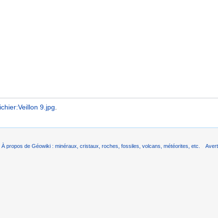
ichier:Veillon 9.jpg
.
À propos de Géowiki : minéraux, cristaux, roches, fossiles, volcans, météorites, etc.
Aver